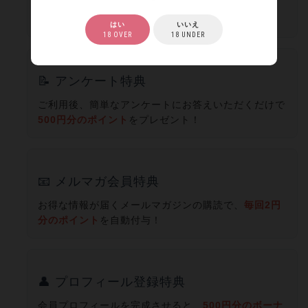
新人セラピストとの施術で
10分無料延長＋全コース
1000円OFF！
はい
いいえ
18 OVER
18 UNDER
📝 アンケート特典
ご利用後、簡単なアンケートにお答えいただくだけで
500円分のポイント
をプレゼント！
📧 メルマガ会員特典
お得な情報が届くメールマガジンの購読で、
毎回2円
分のポイント
を自動付与！
👤 プロフィール登録特典
会員プロフィールを完成させると、
500円分のボーナ