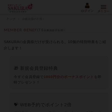
Togg
navi
ログイン
メニュー
トップ
会員登録がお得！
MEMBER BENEFITS
会員登録がお得！
SAKURAの会員様だけが受けられる、10個の特別特典をご紹
介します！
🎁 新規会員登録特典
今すぐ会員登録で
1000円分のボーナスポイント
を即
時プレゼント！
💝 WEB予約でポイント2倍