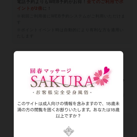
電話予約よりもWEB予約がお得！
全てのご利用でポ
イントが2倍
に！
※初回ご利用後にWEB予約システムがご利用いただけま
す
※ポイントイベント時は自動的により有利な方を適用い
たします
⏰ 事前予約でお得に
早めの予約で
10分無料延長サービス！
女性の出勤1日前からのご予約で、より長く癒しのひ
とときをお楽しみいただけます
※お店のオープン前のWEB予約でも事前予約扱いになり
ます！
このサイトは成人向けの情報を含みますので、18歳未
満の方の閲覧を固くお断りいたします。あなたは18歳
以上ですか？
✨ 新人セラピスト限定特典